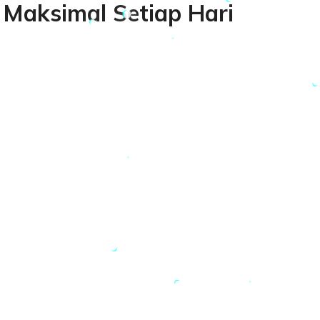
Maksimal Setiap Hari